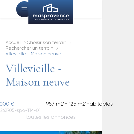
Accueil
Choisir son terrain
Rechercher un terrain
Villevieille - Maison neuve
Villevieille -
Maison neuve
 000 €
957 m
2
+ 125 m
2
habitables
 : 262705-spo-TM-01
toutes les annonces