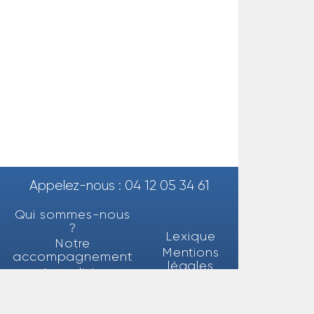
Appelez-nous : 04 12 05 34 61
Qui sommes-nous
?
Lexique
Notre
Mentions
accompagnement
légales
Actualités
Politique de
Nos partenaires
confidentialité
Rejoignez-nous !