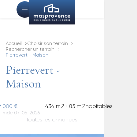
Accueil
Choisir son terrain
Rechercher un terrain
Pierrevert - Maison
Pierrevert -
Maison
9 000 €
434 m
2
+ 85 m
2
habitables
. : mde 07-05-2026
toutes les annonces