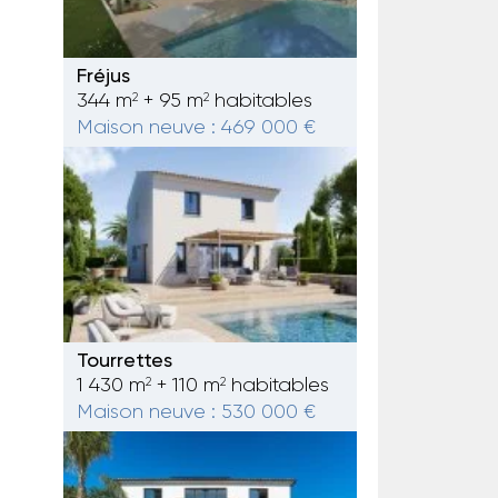
Fréjus
344 m
+ 95 m
habitables
2
2
Maison neuve : 469 000 €
Tourrettes
1 430 m
+ 110 m
habitables
2
2
Maison neuve : 530 000 €