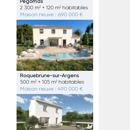
Pégomas
2 300 m
+ 120 m
habitables
2
2
Maison neuve : 690 000 €
Roquebrune-sur-Argens
500 m
+ 105 m
habitables
2
2
Maison neuve : 490 000 €