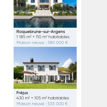
Roquebrune-sur-Argens
1 185 m
+ 110 m
habitables
2
2
Maison neuve : 580 000 €
Fréjus
430 m
+ 105 m
habitables
2
2
Maison neuve : 535 000 €