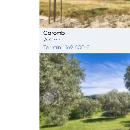
Caromb
744 m
2
Terrain : 169 600 €