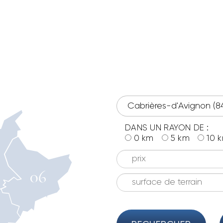
DANS UN RAYON DE :
0 km
5 km
10 
prix
surface de terrain