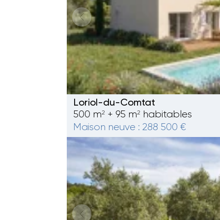
Loriol-du-Comtat
500 m
+ 95 m
habitables
2
2
Maison neuve : 288 500 €