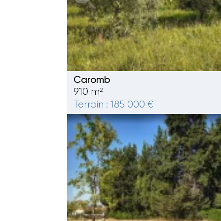
Caromb
910 m
2
Terrain : 185 000 €