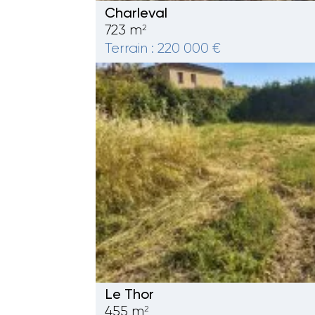
Charleval
723 m
2
Terrain : 220 000 €
Le Thor
455 m
2