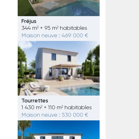
Fréjus
344 m
+ 95 m
habitables
2
2
Maison neuve : 469 000 €
Tourrettes
1 430 m
+ 110 m
habitables
2
2
Maison neuve : 530 000 €