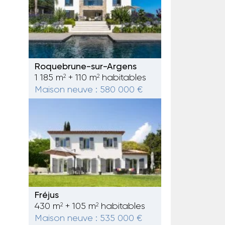
Roquebrune-sur-Argens
1 185 m
+ 110 m
habitables
2
2
Maison neuve : 580 000 €
Fréjus
430 m
+ 105 m
habitables
2
2
Maison neuve : 535 000 €