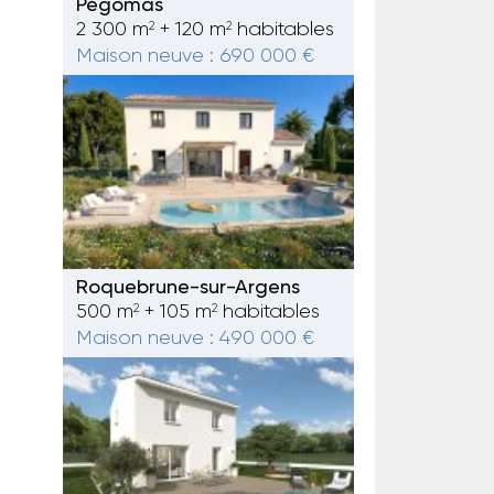
Pégomas
2 300 m
+ 120 m
habitables
2
2
Maison neuve : 690 000 €
Roquebrune-sur-Argens
500 m
+ 105 m
habitables
2
2
Maison neuve : 490 000 €