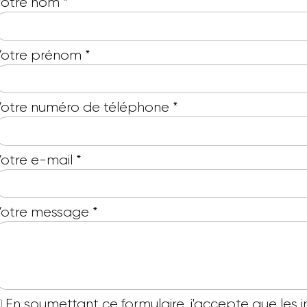
Votre nom
*
Votre prénom
*
otre numéro de téléphone
*
otre e-mail
*
Votre message
*
En soumettant ce formulaire, j'accepte que les 