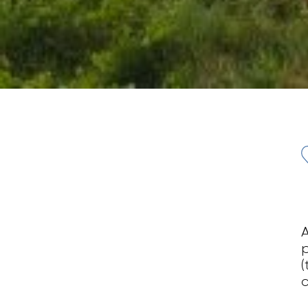
A
p
(
c