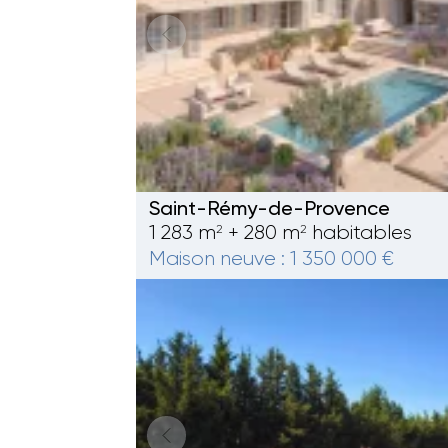
Saint-Rémy-de-Provence
1 283 m
+ 280 m
habitables
2
2
Maison neuve : 1 350 000 €