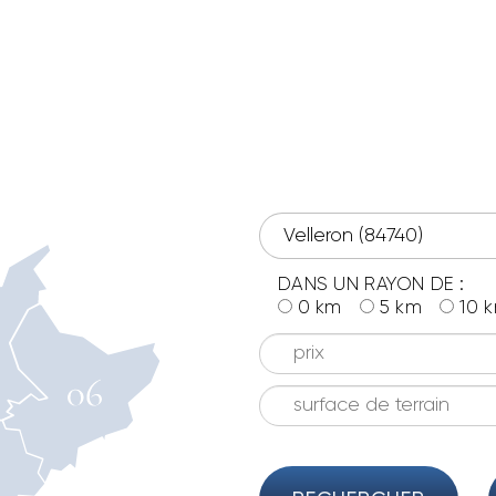
DANS UN RAYON DE :
0 km
5 km
10 
prix
surface de terrain