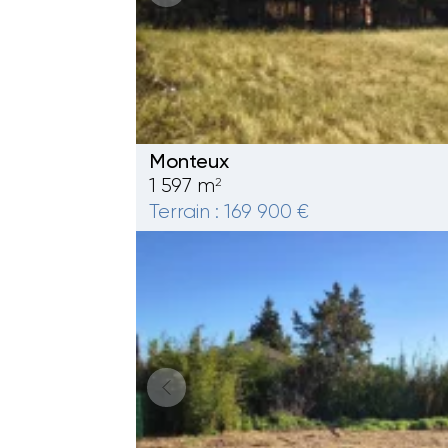
Monteux
1 597 m
2
Terrain : 169 900 €