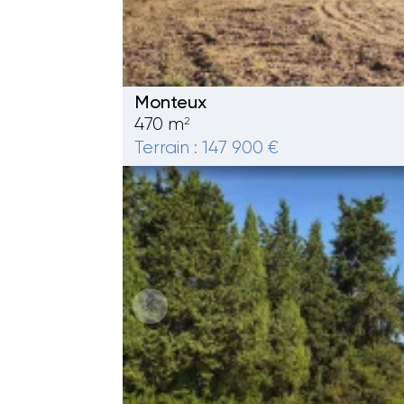
Monteux
470 m
2
Terrain : 147 900 €