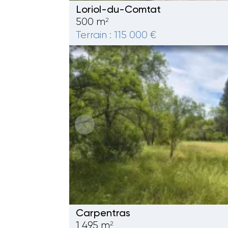
Loriol-du-Comtat
500 m
2
Terrain : 115 000 €
Carpentras
1 495 m
2