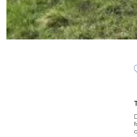
D
f
c