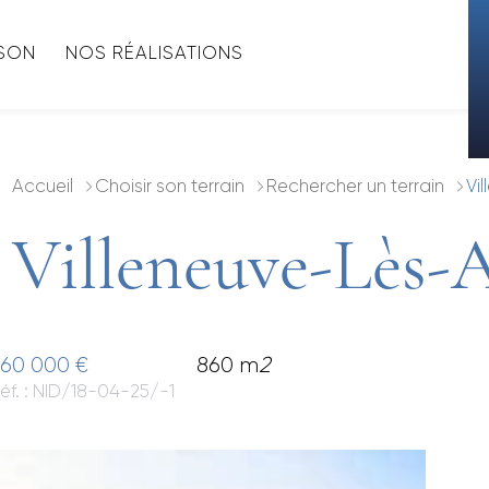
ISON
NOS RÉALISATIONS
Accueil
Choisir son terrain
Rechercher un terrain
Vi
Villeneuve-Lès-A
60 000 €
860 m
2
éf. : NID/18-04-25/-1