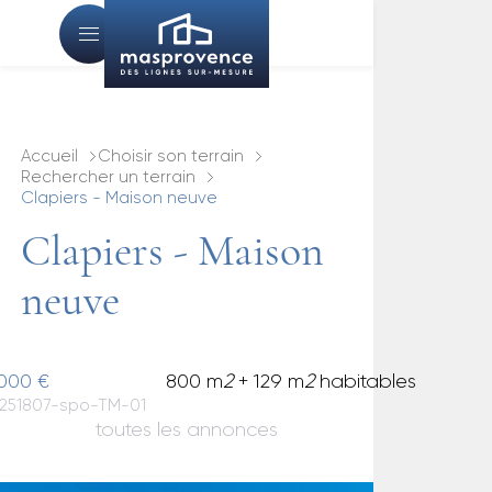
Accueil
Choisir son terrain
Rechercher un terrain
Clapiers - Maison neuve
Clapiers - Maison
neuve
000 €
800 m
2
+ 129 m
2
habitables
: 251807-spo-TM-01
toutes les annonces