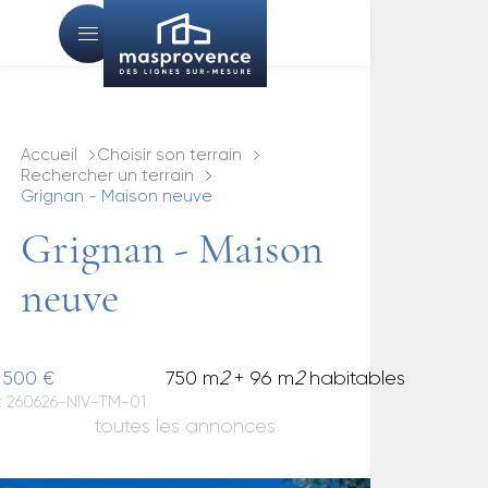
Accueil
Choisir son terrain
Rechercher un terrain
Grignan - Maison neuve
Grignan - Maison
neuve
 500 €
750 m
2
+ 96 m
2
habitables
 : 260626-NIV-TM-01
toutes les annonces