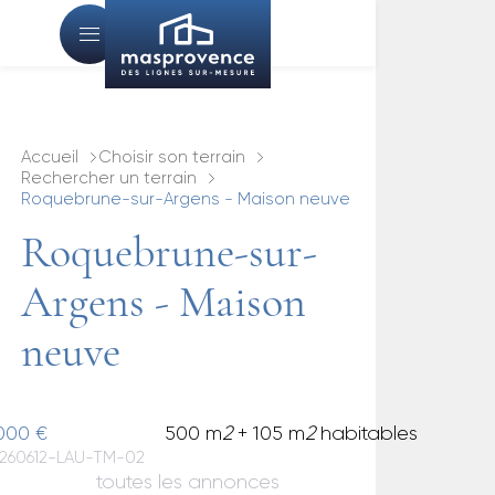
Accueil
Choisir son terrain
Rechercher un terrain
Roquebrune-sur-Argens - Maison neuve
Roquebrune-sur-
Argens - Maison
neuve
000 €
500 m
2
+ 105 m
2
habitables
: 260612-LAU-TM-02
toutes les annonces