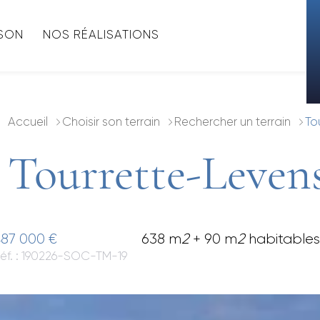
ISON
NOS RÉALISATIONS
Accueil
Choisir son terrain
Rechercher un terrain
To
Tourrette-Leven
87 000 €
638 m
2
+ 90 m
2
habitables
éf. : 190226-SOC-TM-19