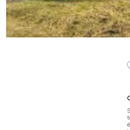
S
t
é