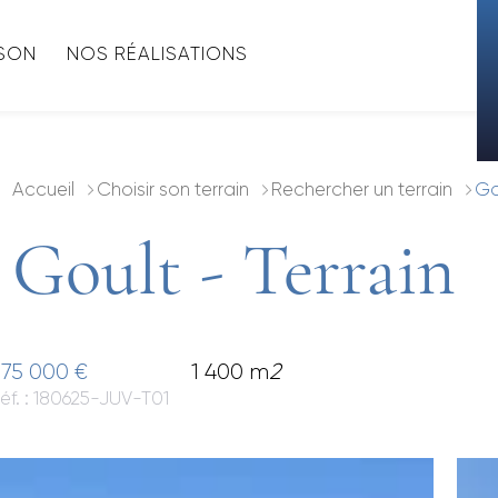
ISON
NOS RÉALISATIONS
Accueil
Choisir son terrain
Rechercher un terrain
Go
Goult - Terrain
75 000 €
1 400 m
2
éf. : 180625-JUV-T01