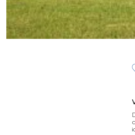
D
d
i