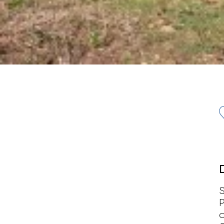
S
P
d