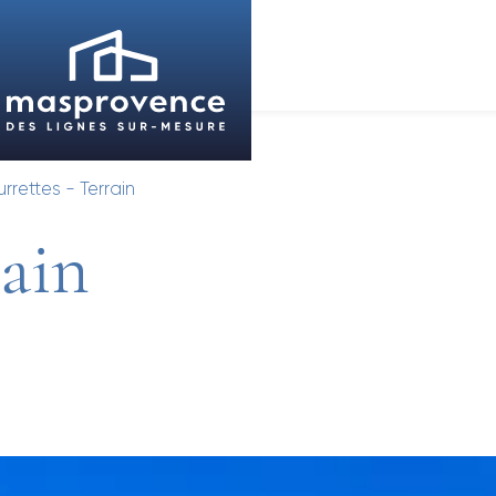
urrettes - Terrain
rain