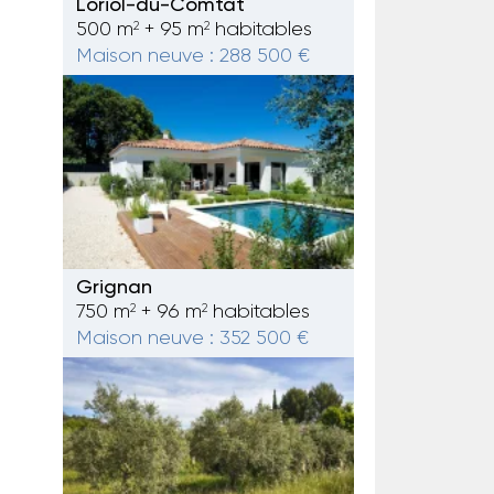
Loriol-du-Comtat
500 m
+ 95 m
habitables
2
2
Maison neuve : 288 500 €
Grignan
750 m
+ 96 m
habitables
2
2
Maison neuve : 352 500 €