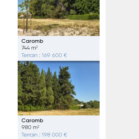
Caromb
744 m
2
Terrain : 169 600 €
Caromb
980 m
2
Terrain : 198 000 €